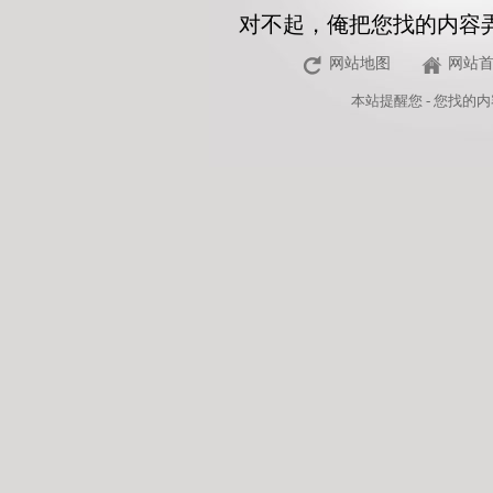
对不起，俺把您找的内容
网站地图
网站
本站
提醒您 - 您找