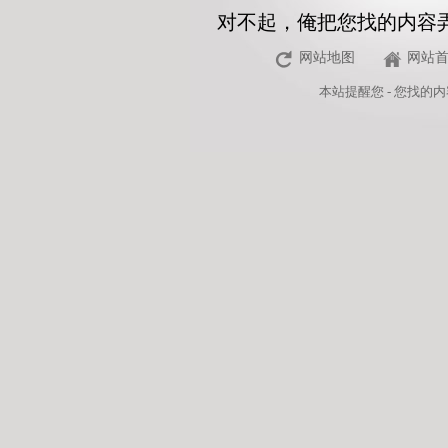
对不起，俺把您找的内容
网站地图
网站
本站
提醒您 - 您找