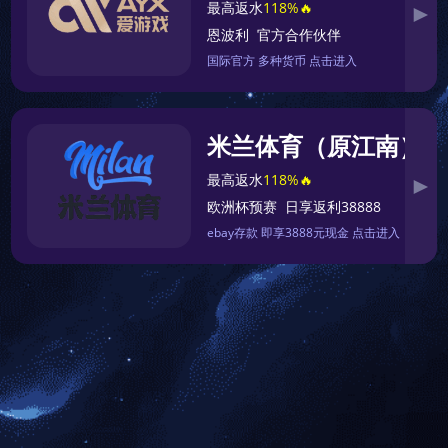
最高返水
118%🔥
►
恩波利
官方合作伙伴
国际官方 多种货币 点击进入
米兰体育（原江南）
最高返水
118%🔥
►
欧洲杯预赛
日享返利38888
ebay存款 即享3888元现金 点击进入