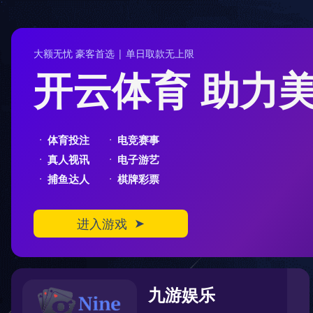
大额无忧 豪客首选 | 单日取款无上限
开云体育 助力
·
体育投注
·
电竞赛事
·
真人视讯
·
电子游艺
·
捕鱼达人
·
棋牌彩票
进入游戏
➤
九游娱乐