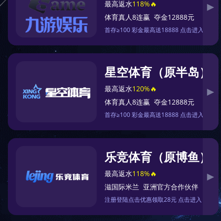
最高返水
118%🔥
►
体育真人8连赢
夺金12888元
首存≥100 彩金最高送18888 点击进入
星空体育（原半岛）
最高返水
120%🔥
►
体育真人8连赢
夺金12888元
首存≥100 彩金最高送18888 点击进入
乐竞体育（原博鱼）
最高返水
118%🔥
►
滋国际米兰
亚洲官方合作伙伴
注册登陆点击优惠领取28元 点击进入