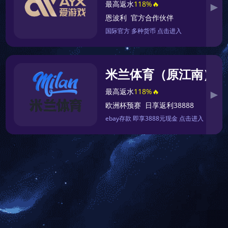
最高返水
118%🔥
►
恩波利
官方合作伙伴
国际官方 多种货币 点击进入
米兰体育（原江南）
最高返水
118%🔥
►
欧洲杯预赛
日享返利38888
ebay存款 即享3888元现金 点击进入