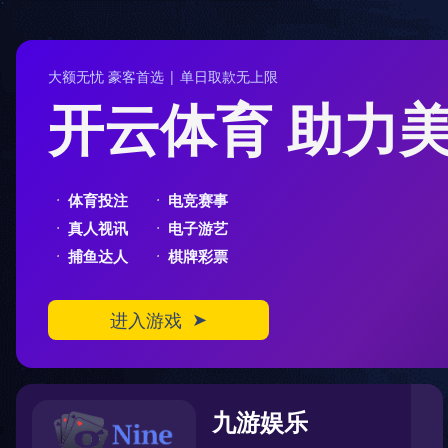
大额无忧 豪客首选 | 单日取款无上限
开云体育 助力
·
体育投注
·
电竞赛事
·
真人视讯
·
电子游艺
·
捕鱼达人
·
棋牌彩票
进入游戏
➤
九游娱乐